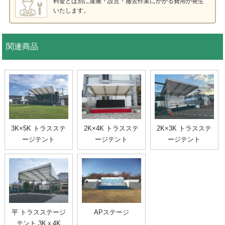
料金とは別に運搬・設営・撤去作業にかかる費用が発生
いたします。
関連商品
3K×5K トラスステ
2K×4K トラスステ
2K×3K トラスステ
ージテント
ージテント
ージテント
平 トラスステージ
APステージ
テント 3Kｘ4K