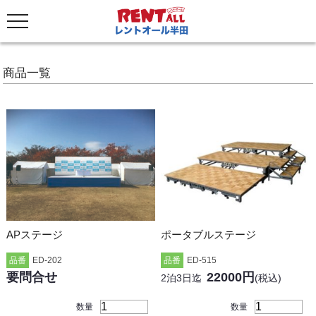
商品一覧
APステージ
ポータブルステージ
品番
ED-202
品番
ED-515
要問合せ
22000円
2泊3日迄
(税込)
数量
数量