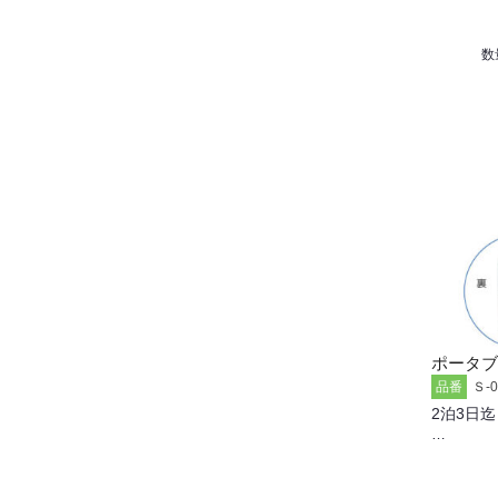
数
ポータブ
Ｓ-0
品番
2泊3日迄
…