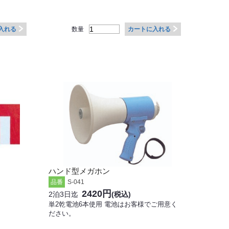
数量
入れる
カートに入れる
ハンド型メガホン
品番
S-041
2420円
2泊3日迄
(税込)
単2乾電池6本使用 電池はお客様でご用意く
ださい。