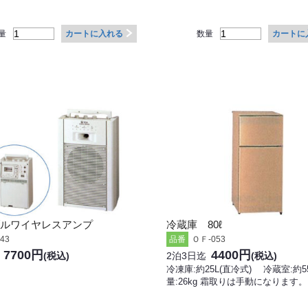
量
数量
カートに入れる
カートに
ルワイヤレスアンプ
冷蔵庫 80ℓ
43
ＯＦ-053
品番
7700円
4400円
(税込)
2泊3日迄
(税込)
冷凍庫:約25L(直冷式) 冷蔵室:約
量:26kg 霜取りは手動になります。