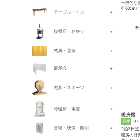
一般的な
行60cm
テーブル・イス
数
模擬店・お祭り
式典・選挙
展示会
遊具・スポーツ
冷暖房・電源
暖房機 
ＯＦ
品番
音響・映像・照明
2泊3日迄
暖房の目安