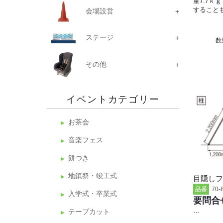
量7.7ｋ
すること
会場設営
ステージ
数
その他
イベントカテゴリー
お茶会
音楽フェス
餅つき
地鎮祭・竣工式
目隠しフ
品番
70-
入学式・卒業式
要問合
…
テープカット