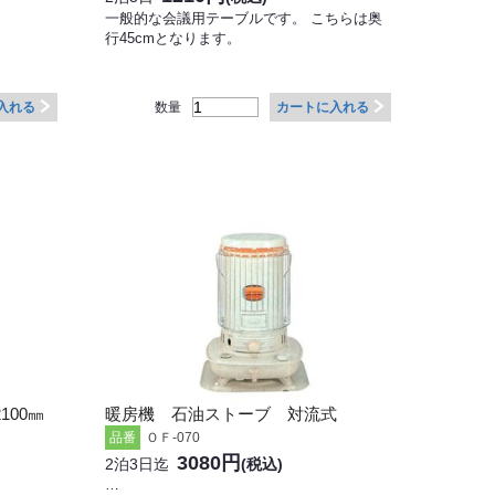
一般的な会議用テーブルです。 こちらは奥
行45cmとなります。
数量
入れる
カートに入れる
100㎜
暖房機 石油ストーブ 対流式
ＯＦ-070
品番
3080円
2泊3日迄
(税込)
…