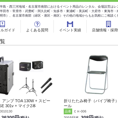
半島・西三河地域・名古屋市南部におけるイベント用品のレンタル、会場設営はレ
半田市・常滑市・武豊町・阿久比町・知多市・東浦町・美浜町・大府市・東海市・
明市）、名古屋市南部（緑区・港区・南区）その他の地域からもお気軽にご相談く
タルガイド
よくある質問
イベント実績
店舗情報・採用
覧
 アンプ TOA 130W + スピー
折りたたみ椅子（パイプ椅子
E 301v + マイク2本
ール
ＣＨ-006
0010130
品番
36300円
308円
(税込)
2泊3日迄
(税込)