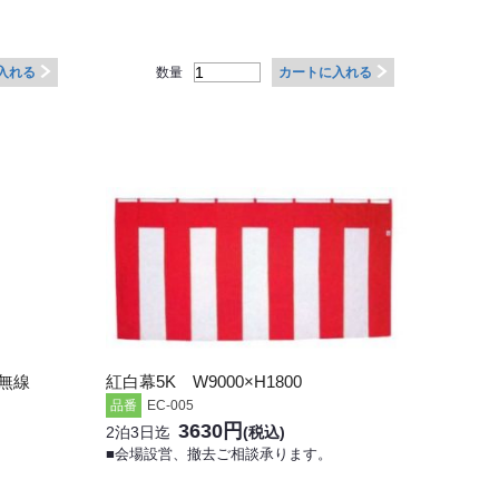
数量
入れる
カートに入れる
無線
紅白幕5K W9000×H1800
品番
EC-005
3630円
2泊3日迄
(税込)
■会場設営、撤去ご相談承ります。