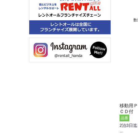
数
移動用
ＣＤ付 T
品番
2泊3日迄
…