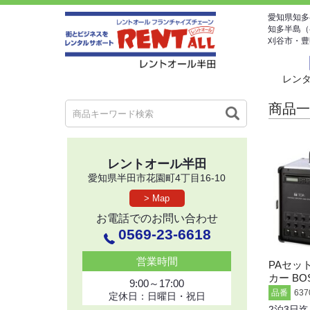
愛知県知多
知多半島（
刈谷市・豊
レン
商品一
レントオール半田
愛知県半田市花園町4丁目16-10
> Map
お電話でのお問い合わせ
0569-23-6618
営業時間
PAセット
カー BOS
9:00～17:00
品番
637
定休日：日曜日・祝日
2泊3日迄