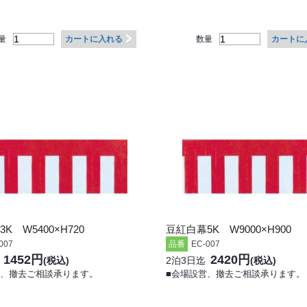
量
数量
カートに入れる
カートに
K W5400×H720
豆紅白幕5K W9000×H900
007
品番
EC-007
1452円
2420円
(税込)
2泊3日迄
(税込)
営、撤去ご相談承ります。
■会場設営、撤去ご相談承ります。