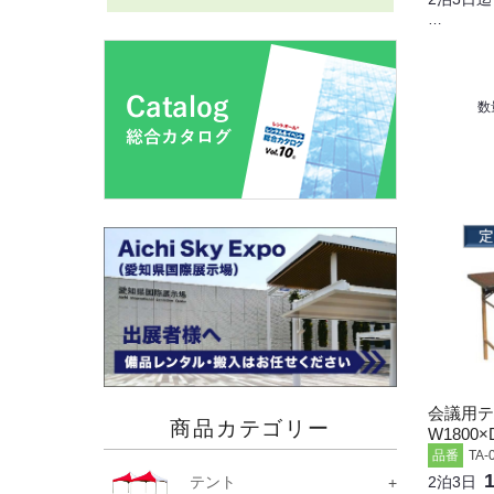
…
数
会議用テ
商品カテゴリー
W1800×
品番
TA-
2泊3日
テント