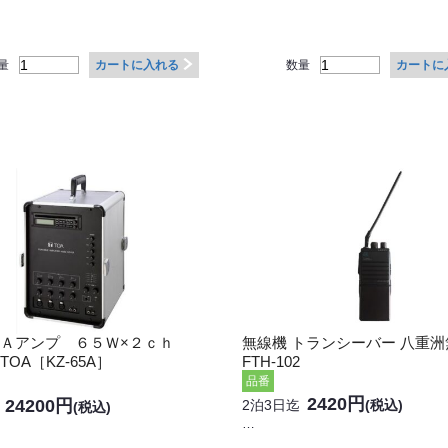
量
数量
カートに入れる
カートに
ＰＡアンプ ６５Ｗ×２ｃｈ
無線機 トランシーバー 八重洲
OA［KZ-65A］
FTH-102
品番
2420円
24200円
2泊3日迄
(税込)
(税込)
…