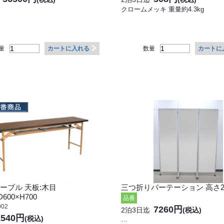
クロームメッキ 重量約4.3kg
量
数量
カートに入れる
カートに
ーブル 天板:木目
三つ折りパーテーション 高さ2
D600×H700
品番
002
7260円
2泊3日迄
(税込)
1540円
(税込)
…