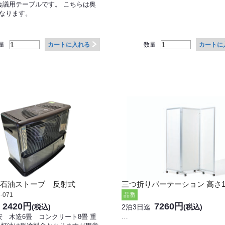
会議用テーブルです。 こちらは奥
となります。
量
数量
カートに入れる
カートに
石油ストーブ 反射式
三つ折りパーテーション 高さ1
-071
品番
2420円
7260円
(税込)
2泊3日迄
(税込)
…
 木造6畳 コンクリート8畳 重