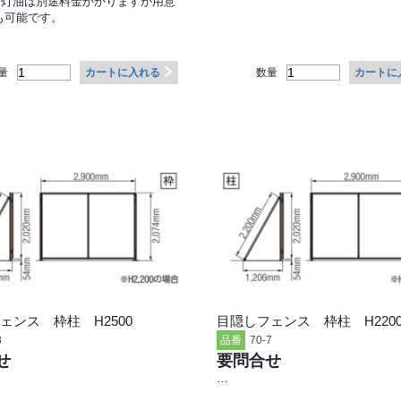
ｇ 灯油は別途料金かかりますが用意
も可能です。
量
数量
カートに入れる
カートに
ェンス 枠柱 H2500
目隠しフェンス 枠柱 H220
8
品番
70-7
せ
要問合せ
…