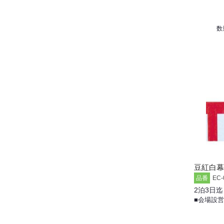
数
豆紅白幕3
品番
EC-
2泊3日迄
■会場設