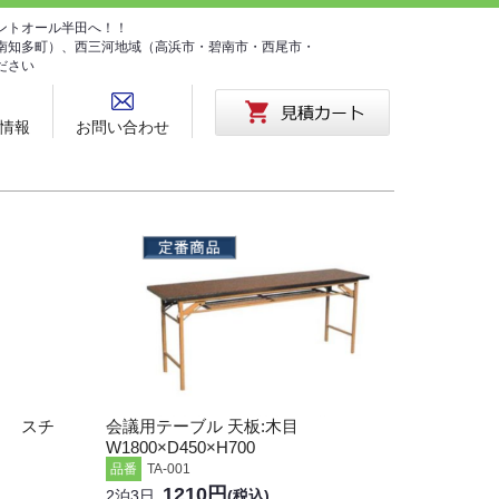
ントオール半田へ！！
南知多町）、西三河地域（高浜市・碧南市・西尾市・
ださい
情報
お問い合わせ
） スチ
会議用テーブル 天板:木目
W1800×D450×H700
品番
TA-001
1210円
2泊3日
(税込)