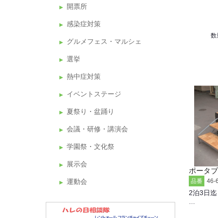
開票所
感染症対策
数
グルメフェス・マルシェ
選挙
熱中症対策
イベントステージ
夏祭り・盆踊り
会議・研修・講演会
学園祭・文化祭
展示会
ポータブ
運動会
品番
46-
2泊3日迄
…